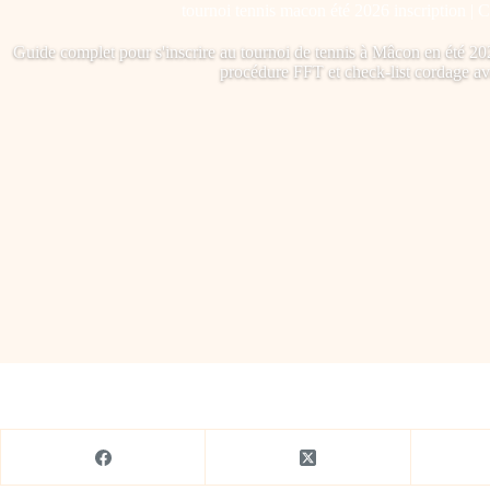
tournoi tennis macon été 2026 inscription | 
Guide complet pour s'inscrire au tournoi de tennis à Mâcon en été 2026
procédure FFT et check-list cordage av